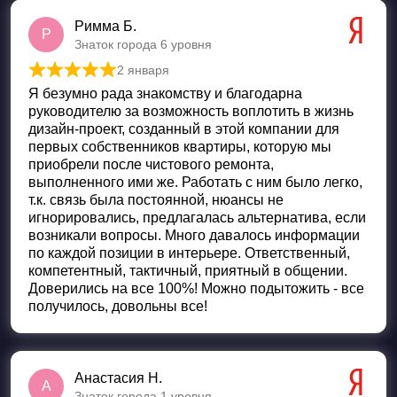
Римма Б.
Р
Знаток города 6 уровня
2 января
Оценка
5
из 5
Я безумно рада знакомству и благодарна
руководителю за возможность воплотить в жизнь
дизайн-проект, созданный в этой компании для
первых собственников квартиры, которую мы
приобрели после чистового ремонта,
выполненного ими же. Работать с ним было легко,
т.к. связь была постоянной, нюансы не
игнорировались, предлагалась альтернатива, если
возникали вопросы. Много давалось информации
по каждой позиции в интерьере. Ответственный,
компетентный, тактичный, приятный в общении.
Доверились на все 100%! Можно подытожить - все
получилось, довольны все!
Анастасия Н.
А
Знаток города 1 уровня